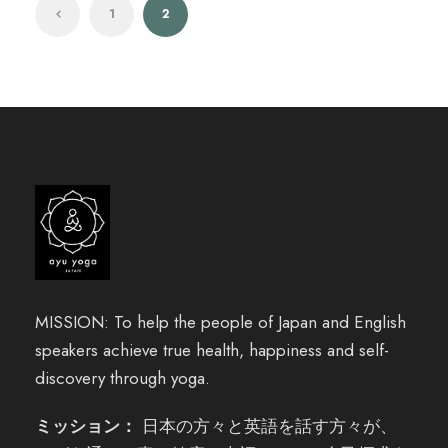
1
2
MISSION: To help the people of Japan and English
speakers achieve true health, happiness and self-
discovery through yoga.
ミッション：
日本の方々と英語を話す方々が、